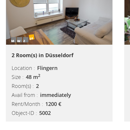
2 Room(s) in Düsseldorf
Location :
Flingern
2
Size :
48 m
Room(s) :
2
Avail from :
immediately
Rent/Month :
1200 €
Object-ID :
5002