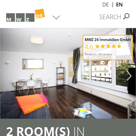
DE
EN
SEARCH
MWZ 24 Immobilien GmbH
4.6
Based on 146 reviews
2 ROOM(S)
IN