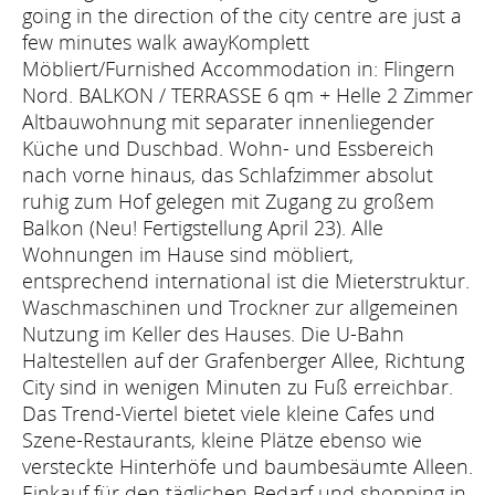
going in the direction of the city centre are just a
few minutes walk awayKomplett
Möbliert/Furnished Accommodation in: Flingern
Nord. BALKON / TERRASSE 6 qm + Helle 2 Zimmer
Altbauwohnung mit separater innenliegender
Küche und Duschbad. Wohn- und Essbereich
nach vorne hinaus, das Schlafzimmer absolut
ruhig zum Hof gelegen mit Zugang zu großem
Balkon (Neu! Fertigstellung April 23). Alle
Wohnungen im Hause sind möbliert,
entsprechend international ist die Mieterstruktur.
Waschmaschinen und Trockner zur allgemeinen
Nutzung im Keller des Hauses. Die U-Bahn
Haltestellen auf der Grafenberger Allee, Richtung
City sind in wenigen Minuten zu Fuß erreichbar.
Das Trend-Viertel bietet viele kleine Cafes und
Szene-Restaurants, kleine Plätze ebenso wie
versteckte Hinterhöfe und baumbesäumte Alleen.
Einkauf für den täglichen Bedarf und shopping in