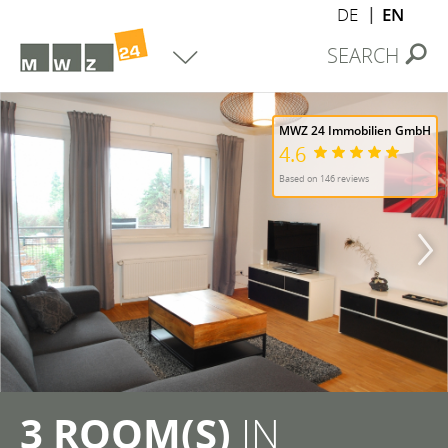
DE
EN
SEARCH
MWZ 24 Immobilien GmbH
4.6
Based on 146 reviews
3 ROOM(S)
IN