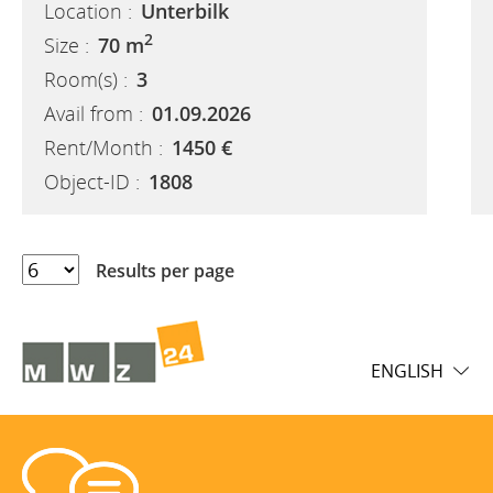
Location :
Unterbilk
2
Size :
70 m
Room(s) :
3
Avail from :
01.09.2026
Rent/Month :
1450 €
Object-ID :
1808
Results per page
ENGLISH