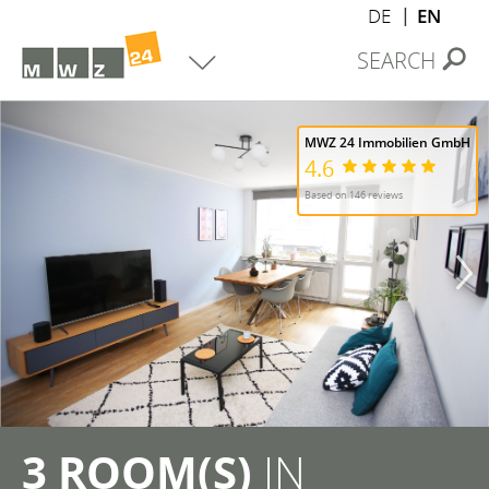
DE
EN
SEARCH
MWZ 24 Immobilien GmbH
4.6
Based on 146 reviews
3 ROOM(S)
IN