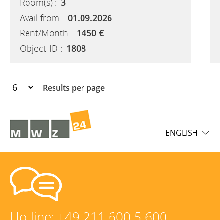
Room(s) :
3
Avail from :
01.09.2026
Rent/Month :
1450 €
Object-ID :
1808
Results per page
ENGLISH
Hotline:
+49 211 600 5 600