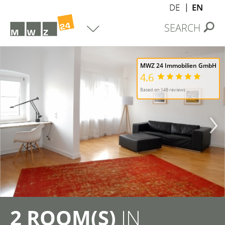
DE
EN
SEARCH
MWZ 24 Immobilien GmbH
4.6
Based on 146 reviews
2 ROOM(S)
IN