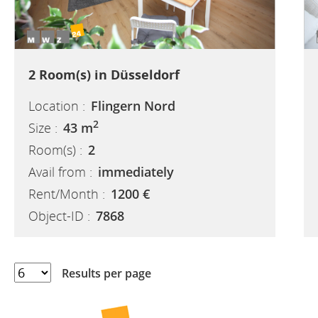
2 Room(s) in Düsseldorf
Location :
Flingern Nord
2
Size :
43 m
Room(s) :
2
Avail from :
immediately
Rent/Month :
1200 €
Object-ID :
7868
Results per page