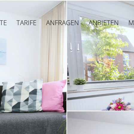
TE
TARIFE
ANFRAGEN
ANBIETEN
M