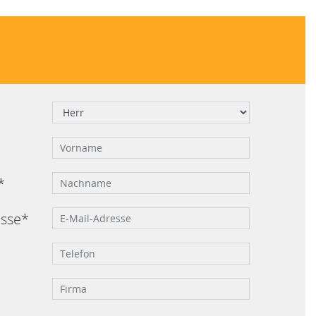
*
esse*