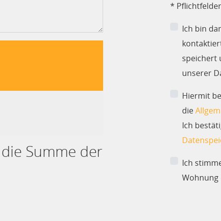
* Pflichtfelde
Ich bin d
kontaktie
speichert 
unserer D
Hiermit b
die
Allgem
Ich bestät
Datenspei
e die Summe der
Ich stimm
Wohnung e