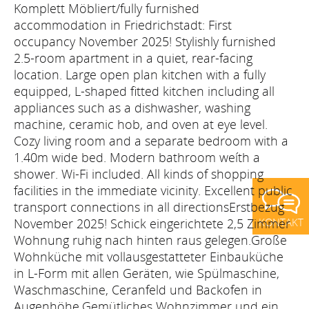
Komplett Möbliert/fully furnished
accommodation in Friedrichstadt: First
occupancy November 2025! Stylishly furnished
2.5-room apartment in a quiet, rear-facing
location. Large open plan kitchen with a fully
equipped, L-shaped fitted kitchen including all
appliances such as a dishwasher, washing
machine, ceramic hob, and oven at eye level.
Cozy living room and a separate bedroom with a
1.40m wide bed. Modern bathroom weíth a
shower. Wi-Fi included. All kinds of shopping
facilities in the immediate vicinity. Excellent public
transport connections in all directionsErstbezug
November 2025! Schick eingerichtete 2,5 Zimmer
KONTAKT
Wohnung ruhig nach hinten raus gelegen.Große
Wohnküche mit vollausgestatteter Einbauküche
in L-Form mit allen Geräten, wie Spülmaschine,
Waschmaschine, Ceranfeld und Backofen in
Augenhöhe.Gemütliches Wohnzimmer und ein