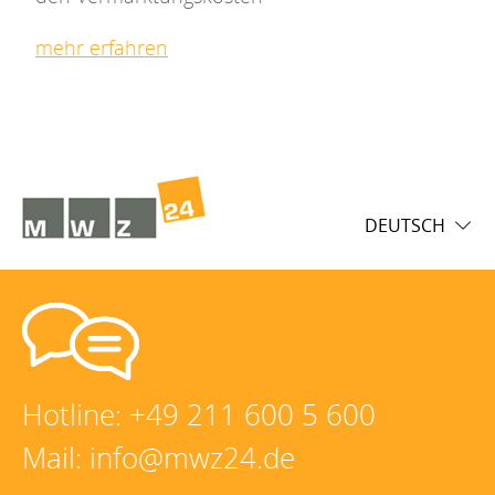
mehr erfahren
DEUTSCH
Hotline:
+49 211 600 5 600
Mail:
info@mwz24.de