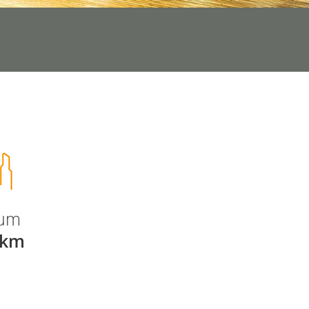
rum
 km