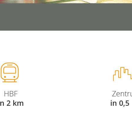
HBF
Zent
in 2 km
in 0,5