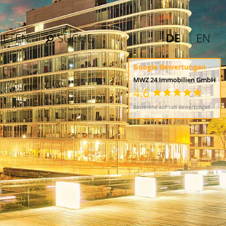
IETEN
SUCHE
DE
EN
Google Bewertungen
MWZ 24 Immobilien GmbH
4.6
Basierend auf 146 Bewertungen