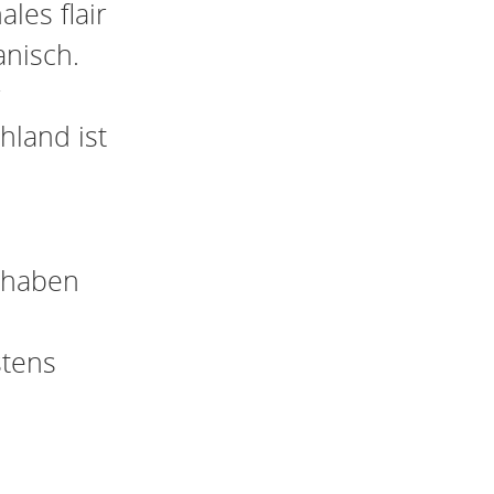
les flair
anisch.
r
hland ist
 haben
stens